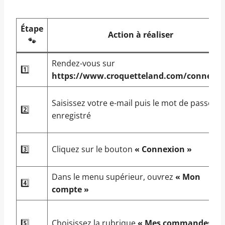
Étape
Action à réaliser
🐾
Rendez-vous sur
1️⃣
https://www.croquetteland.com/connexio
Saisissez votre e-mail puis le mot de passe
2️⃣
enregistré
3️⃣
Cliquez sur le bouton
« Connexion »
Dans le menu supérieur, ouvrez
« Mon
4️⃣
compte »
5️⃣
Choisissez la rubrique
« Mes commandes »