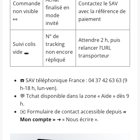
Commande
Contactez le SAV
finalisé en
non visible
avec la référence de
mode
👀
paiement
invité
N° de
Attendre 2 h, puis
Suivi colis
tracking
relancer l’URL
vide 🕳️
non encore
transporteur
répliqué
☎️ SAV téléphonique France : 04 37 42 63 63 (9
h-18 h, lun-ven).
💬 Tchat disponible dans la zone « Aide » dès 9
h.
✉️ Formulaire de contact accessible depuis
«
Mon compte »
➜ « Nous écrire ».