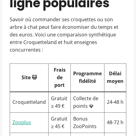
ligne populaires
Savoir où commander ses croquettes ou son
arbre à chat peut faire économiser du temps et
des euros. Voici une comparaison synthétique
entre Croquetteland et huit enseignes
concurrentes :
Frais
Programme
Délai
Site 🐱
de
fidélité
moyen
port
Gratuit
Collecte de
Croquetteland
24-48 h
≥ 49 €
points 💎
Gratuit
Bonus
Zooplus
48-72 h
≥ 45 €
ZooPoints