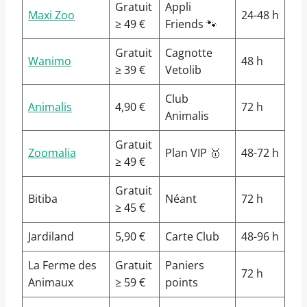
Gratuit
Appli
Maxi Zoo
24-48 h
≥ 49 €
Friends 🐾
Gratuit
Cagnotte
Wanimo
48 h
≥ 39 €
Vetolib
Club
Animalis
4,90 €
72 h
Animalis
Gratuit
Zoomalia
Plan VIP 🥇
48-72 h
≥ 49 €
Gratuit
Bitiba
Néant
72 h
≥ 45 €
Jardiland
5,90 €
Carte Club
48-96 h
La Ferme des
Gratuit
Paniers
72 h
Animaux
≥ 59 €
points