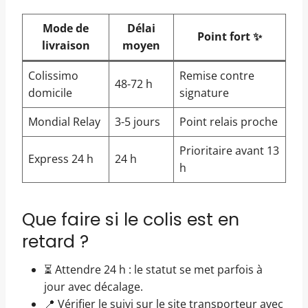
Mode de
Délai
Point fort ✨
livraison
moyen
Colissimo
Remise contre
48-72 h
domicile
signature
Mondial Relay
3-5 jours
Point relais proche
Prioritaire avant 13
Express 24 h
24 h
h
Que faire si le colis est en
retard ?
⏳ Attendre 24 h : le statut se met parfois à
jour avec décalage.
📍 Vérifier le suivi sur le site transporteur avec