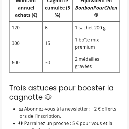
Montant
Cagnotte
Équivalent en
annuel
cumulée (5
BonbonPourChien
achats (€)
%)
🍪
120
6
1 sachet 200 g
1 boîte mix
300
15
premium
2 médailles
600
30
gravées
Trois astuces pour booster la
cagnotte 🐶
📧 Abonnez-vous à la newsletter : +2 € offerts
lors de l’inscription.
👫 Parrainez un proche : 5 € pour vous et la